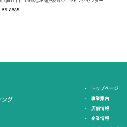
市緑町1丁目106番地2F瀬戸菱野ショッピングセンター
-56-8885
- トップページ
- 事業案内
- 店舗情報
- 企業情報