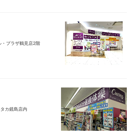
アル・プラザ鶴見店2階
グユタカ鏡島店内