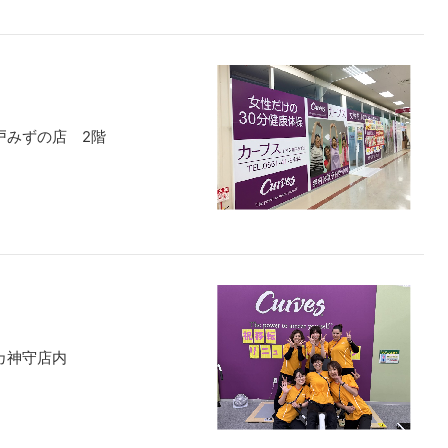
瀬戸みずの店 2階
ナカ神守店内