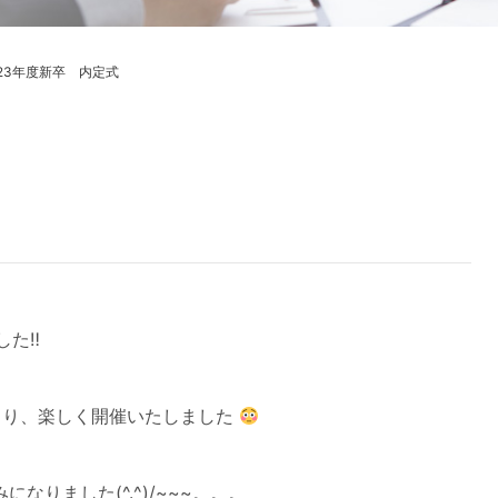
023年度新卒 内定式
した‼
さり、楽しく開催いたしました
りました(^.^)/~~~。。。